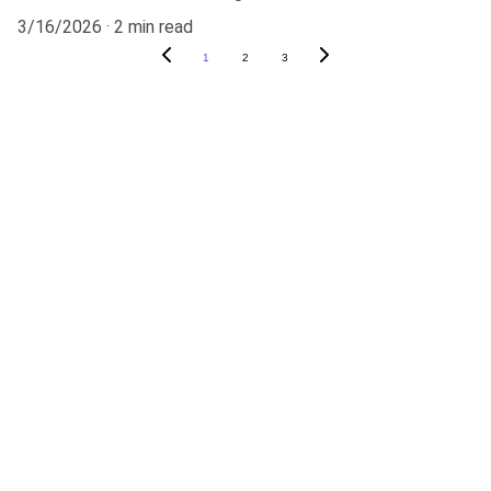
3/16/2026
2 min read
1
2
3
SINDJOR
O Sindicato dos Jornalistas de Goiás 
representa e defende os interesses dos 